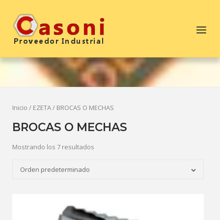
Saltar
al
Inicio
Menú
contenido
Inicio
/
EZETA
/ BROCAS O MECHAS
BROCAS O MECHAS
Mostrando los 7 resultados
Orden predeterminado