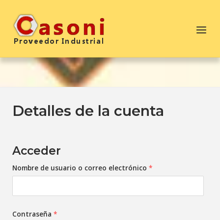
Saltar
al
Inicio
Menú
contenido
Detalles de la cuenta
Acceder
Obligatorio
Nombre de usuario o correo electrónico
*
Obligatorio
Contraseña
*