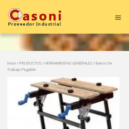
Saltar
al
Inicio
Menú
contenido
Inicio
/
PRODUCTOS
/
HERRAMIENTAS GENERALES
/ Banco De
Trabajo Pegable