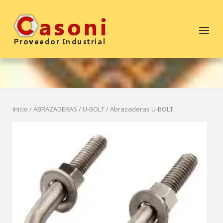
Saltar
al
Inicio
Menú
contenido
Inicio
/
ABRAZADERAS
/
U-BOLT
/ Abrazaderas U-BOLT