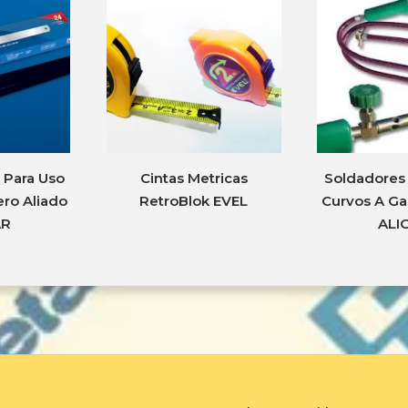
a Para Uso
Cintas Metricas
Soldadores 
ro Aliado
RetroBlok EVEL
Curvos A G
AR
ALI