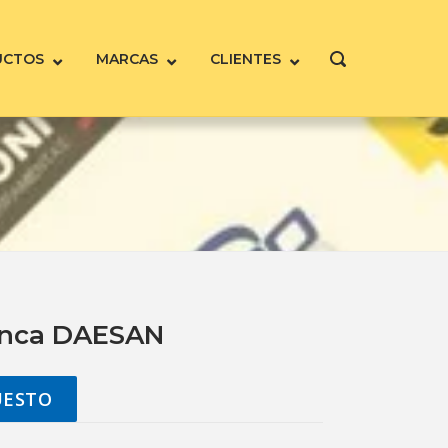
UCTOS
MARCAS
CLIENTES
ABRIR
LA
BARRA
DE
BÚSQUEDA
anca DAESAN
UESTO