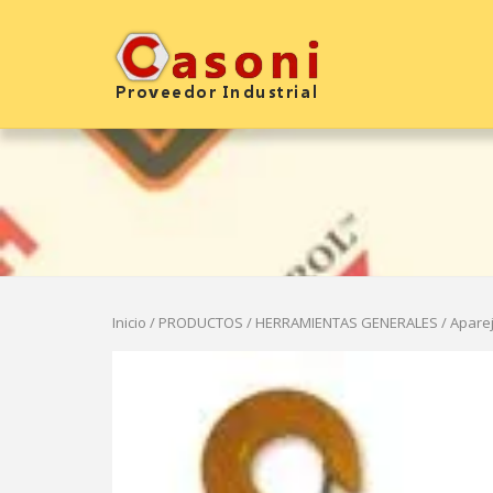
Saltar
al
Inicio
contenido
Inicio
/
PRODUCTOS
/
HERRAMIENTAS GENERALES
/ Apare