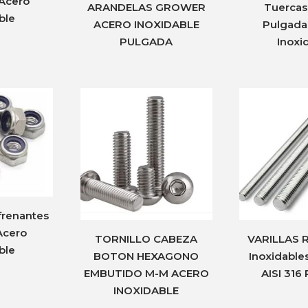
Acero
ARANDELAS GROWER
Tuercas
ble
ACERO INOXIDABLE
Pulgada
PULGADA
Inoxi
frenantes
Acero
TORNILLO CABEZA
VARILLAS
ble
BOTON HEXAGONO
Inoxidables
EMBUTIDO M-M ACERO
AISI 316
INOXIDABLE