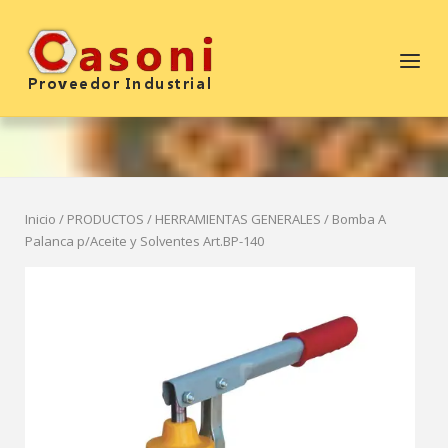
Saltar
al
Inicio
Menú
contenido
Inicio
/
PRODUCTOS
/
HERRAMIENTAS GENERALES
/ Bomba A
Palanca p/Aceite y Solventes Art.BP-140