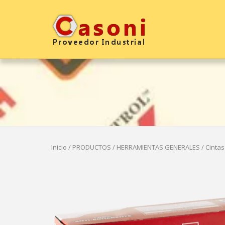
Saltar
al
Inicio
contenido
Inicio
/
PRODUCTOS
/
HERRAMIENTAS GENERALES
/ Cinta