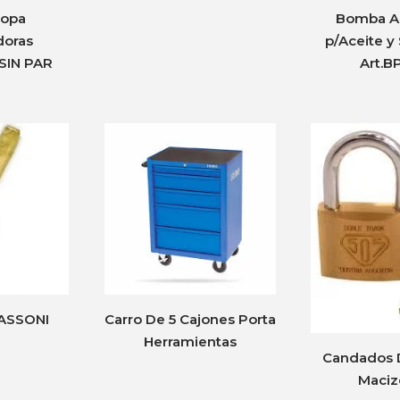
Copa
Bomba A
doras
p/Aceite y
 SIN PAR
Art.B
IASSONI
Carro De 5 Cajones Porta
Herramientas
Candados 
Maciz