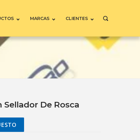
UCTOS
MARCAS
CLIENTES
ABRIR
LA
BARRA
DE
BÚSQUEDA
n Sellador De Rosca
UESTO