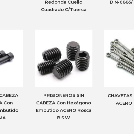
Redonda Cuello
DIN-6885/
Cuadrado C/Tuerca
 CABEZA
PRISIONEROS SIN
CHAVETAS
A Con
CABEZA Con Hexágono
ACERO 
mbutido
Embutido ACERO Rosca
 MA
B.S.W