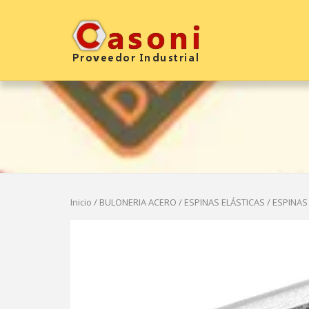
Saltar
al
Inicio
contenido
Inicio
/
BULONERIA ACERO
/
ESPINAS ELÁSTICAS
/ ESPINAS