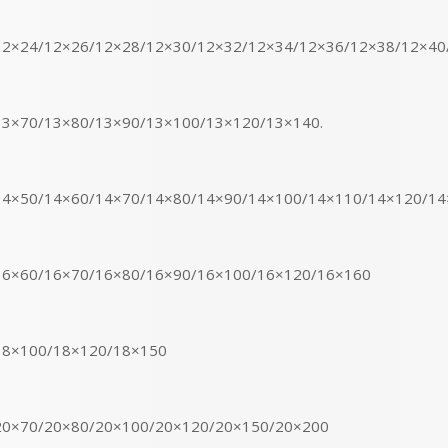
12×24/12×26/12×28/12×30/12×32/12×34/12×36/12×38/12×40
13×70/13×80/13×90/13×100/13×120/13×140.
14×50/14×60/14×70/14×80/14×90/14×100/14×110/14×120/1
16×60/16×70/16×80/16×90/16×100/16×120/16×160
18×100/18×120/18×150
20×70/20×80/20×100/20×120/20×150/20×200