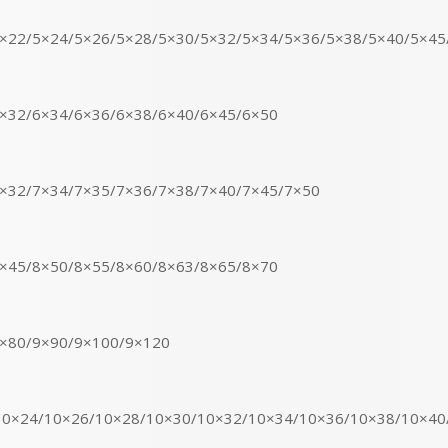
5×22/5×24/5×26/5×28/5×30/5×32/5×34/5×36/5×38/5×40/5×45
6×32/6×34/6×36/6×38/6×40/6×45/6×50
7×32/7×34/7×35/7×36/7×38/7×40/7×45/7×50
8×45/8×50/8×55/8×60/8×63/8×65/8×70
9×80/9×90/9×100/9×120
10×24/10×26/10×28/10×30/10×32/10×34/10×36/10×38/10×4