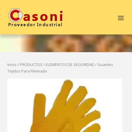
Saltar
al
Inicio
Menú
contenido
Inicio
/
PRODUCTOS
/
ELEMENTOS DE SEGURIDAD
/ Guantes
Tejidos Para Fileteado