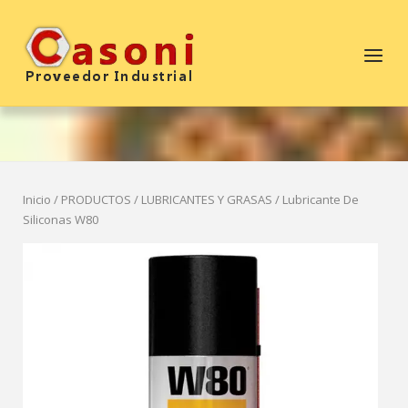
Saltar
al
Inicio
Menú
contenido
Inicio
/
PRODUCTOS
/
LUBRICANTES Y GRASAS
/ Lubricante De
Siliconas W80