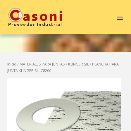
Saltar
al
Inicio
Menú
contenido
Inicio
/
MATERIALES PARA JUNTAS
/
KLINGER SIL
/ PLANCHA PARA
JUNTA KLINGER SIL-C8200