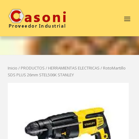
Saltar
al
Inicio
Menú
contenido
Inicio
/
PRODUCTOS
/
HERRAMIENTAS ELECTRICAS
/ RotoMartillo
SDS PLUS 26mm STEL506K STANLEY