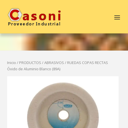
Saltar
al
Inicio
Menú
contenido
Inicio
/
PRODUCTOS
/
ABRASIVOS
/ RUEDAS COPAS RECTAS
Óxido de Aluminio Blanco (89A)