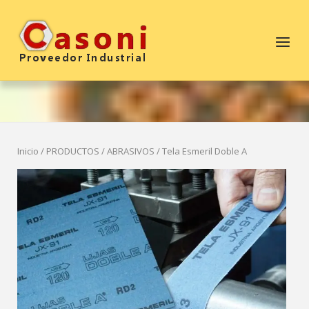
Saltar
al
Inicio
Menú
contenido
Inicio
/
PRODUCTOS
/
ABRASIVOS
/ Tela Esmeril Doble A