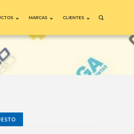
UCTOS
MARCAS
CLIENTES
ABRIR
LA
BARRA
DE
BÚSQUEDA
UESTO