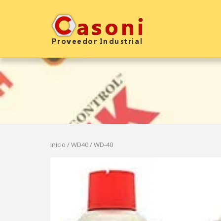
Saltar
al
Inicio
contenido
Inicio
/
WD40
/ WD-40