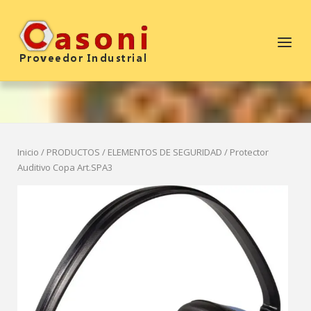
Saltar
al
Inicio
Menú
contenido
Inicio
/
PRODUCTOS
/
ELEMENTOS DE SEGURIDAD
/ Protector
Auditivo Copa Art.SPA3