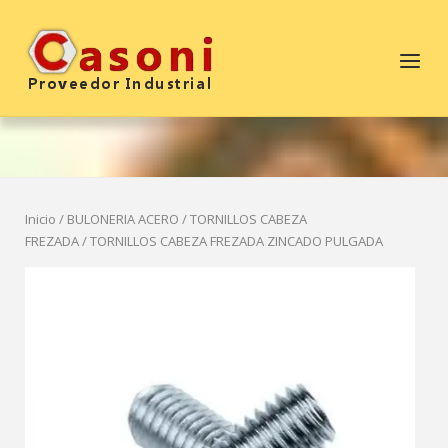
Saltar
al
Inicio
Menú
contenido
Inicio
/
BULONERIA ACERO
/
TORNILLOS CABEZA
FREZADA
/ TORNILLOS CABEZA FREZADA ZINCADO PULGADA